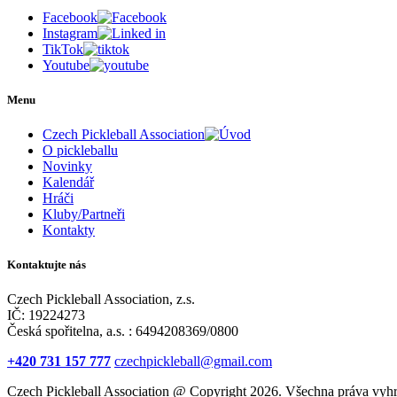
Facebook
Instagram
TikTok
Youtube
Menu
Czech Pickleball Association
O pickleballu
Novinky
Kalendář
Hráči
Kluby/Partneři
Kontakty
Kontaktujte nás
Czech Pickleball Association, z.s.
IČ: 19224273
Česká spořitelna, a.s. : 6494208369/0800
+420 731 157 777
czechpickleball@gmail.com
Czech Pickleball Association @ Copyright 2026. Všechna práva vyhr