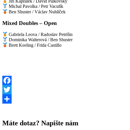
Jiří Kaprálek / David Palkovský
Michal Pavolka / Petr Vaculík
Ben Shuster / Václav Nuhlíček
Mixed Doubles – Open
Gabriela Leova / Radoslav Petrišin
Dominika Walterová / Ben Shuster
Brett Keeling / Frida Castillo
Facebook
Twitter
Share
Máte dotaz? Napište nám