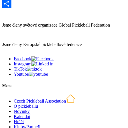
Twitter
Share
Jsme členy světové organizace Global Pickleball Federation
Jsme členy Evropské pickleballové federace
Facebook
Instagram
TikTok
Youtube
Menu
Czech Pickleball Association
O pickleballu
Novinky
Kalendář
Hráči
Kluby/Partneři