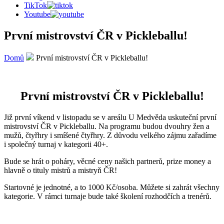
TikTok
Youtube
První mistrovství ČR v Pickleballu!
Domů
První mistrovství ČR v Pickleballu!
První mistrovství ČR v Pickleballu!
Již první víkend v listopadu se v areálu U Medvěda uskuteční první
mistrovství ČR v Pickleballu. Na programu budou dvouhry žen a
mužů, čtyřhry i smíšené čtyřhry. Z důvodu velkého zájmu zařadíme
i společný turnaj v kategorii 40+.
Bude se hrát o poháry, věcné ceny našich partnerů, prize money a
hlavně o tituly mistrů a mistryň ČR!
Startovné je jednotné, a to 1000 Kč/osoba. Můžete si zahrát všechny
kategorie. V rámci turnaje bude také školení rozhodčích a trenérů.