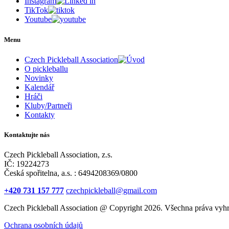
Instagram
TikTok
Youtube
Menu
Czech Pickleball Association
O pickleballu
Novinky
Kalendář
Hráči
Kluby/Partneři
Kontakty
Kontaktujte nás
Czech Pickleball Association, z.s.
IČ: 19224273
Česká spořitelna, a.s. : 6494208369/0800
+420 731 157 777
czechpickleball@gmail.com
Czech Pickleball Association @ Copyright 2026. Všechna práva vyhr
Ochrana osobních údajů