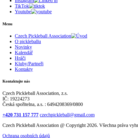
Instagram
TikTok
Youtube
Menu
Czech Pickleball Association
O pickleballu
Novinky
Kalendář
Hráči
Kluby/Partneři
Kontakty
Kontaktujte nás
Czech Pickleball Association, z.s.
IČ: 19224273
Česká spořitelna, a.s. : 6494208369/0800
+420 731 157 777
czechpickleball@gmail.com
Czech Pickleball Association @ Copyright 2026. Všechna práva vyhr
Ochrana osobních údajů